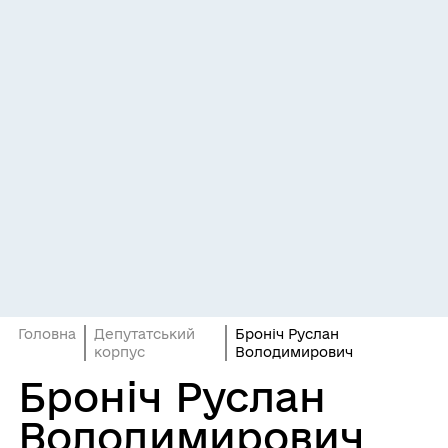
Головна
Депутатський
Броніч Руслан
корпус
Володимирович
Броніч Руслан
Володимирович