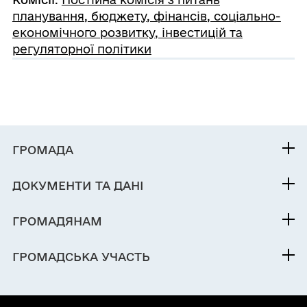
планування, бюджету, фінансів, соціально-
економічного розвитку, інвестицій та
регуляторної політики
ГРОМАДА
Контакти та звернення
ДОКУМЕНТИ ТА ДАНІ
Міський голова
Публічна інформація
Депутатський корпус
ГРОМАДЯНАМ
Фінанси
Виконком
Кабінет мешканця
Документи (НПА)
ГРОМАДСЬКА УЧАСТЬ
Інвестиційний паспорт
Послуги
Електронні петиції
Паспорт громади
Чат-бот «СВОЇ»
Громадський бюджет