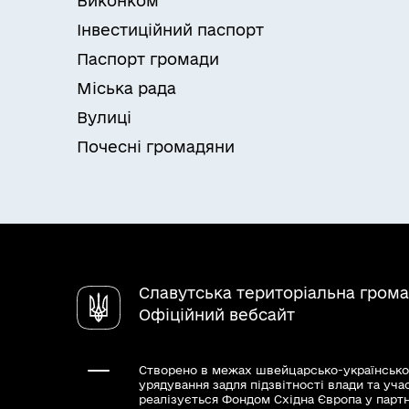
Виконком
Інвестиційний паспорт
Паспорт громади
Міська рада
Вулиці
Почесні громадяни
Славутська територіальна гром
Офіційний вебсайт
Створено в межах швейцарсько-українсько
урядування задля підзвітності влади та уча
реалізується Фондом Східна Європа у парт