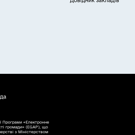
Довідник закладів
ада
ї Програми «Електронне
сті громади» (EGAP), що
нерстві з Міністерством