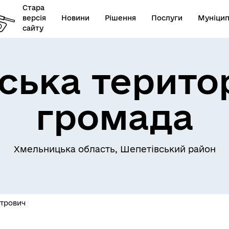
Стара
версія
Новини
Рішення
Послуги
Муніцип
сайту
ська терито
громада
Хмельницька область, Шепетівський район
итрович