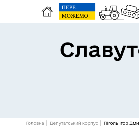
Славут
Відкриті дані
Головна
Депутатський корпус
Піголь Ігор Дм