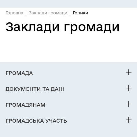
Головна
Заклади громади
Голики
Заклади громади
ГРОМАДА
Контакти та звернення
ДОКУМЕНТИ ТА ДАНІ
Міський голова
Публічна інформація
Депутатський корпус
ГРОМАДЯНАМ
Фінанси
Виконком
Кабінет мешканця
Документи (НПА)
ГРОМАДСЬКА УЧАСТЬ
Інвестиційний паспорт
Послуги
Електронні петиції
Паспорт громади
Чат-бот «СВОЇ»