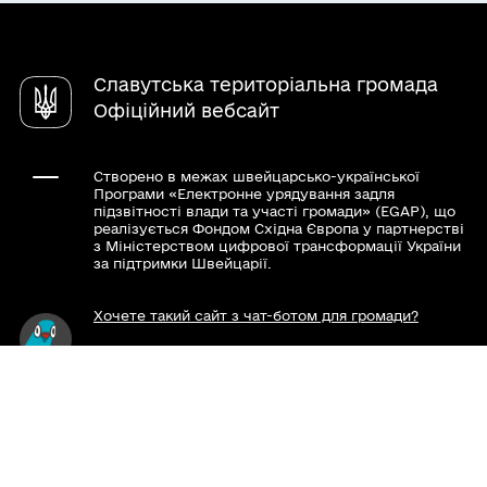
Громадський бюджет
Міська рада
Довідник закладів
Електронні консультації
Вулиці
Славутська територіальна громада
Почесні громадяни
Офіційний вебсайт
Створено в межах швейцарсько-української
Програми «Електронне урядування задля
підзвітності влади та участі громади» (EGAP), що
реалізується Фондом Східна Європа у партнерстві
з Міністерством цифрової трансформації України
за підтримки Швейцарії.
Хочете такий сайт з чат-ботом для громади?
Весь контент доступний за ліцензією Creative
Commons Attribution 4.0 International license,
якщо не зазначено інше.