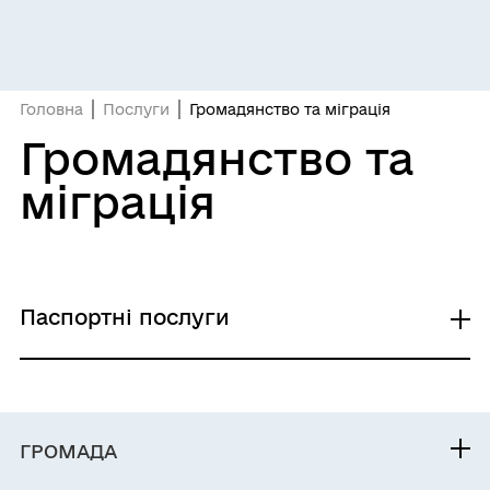
Головна
Послуги
Громадянство та міграція
Громадянство та
міграція
Паспортні послуги
Оформлення і видача паспорта громадянина
України з безконтактним електронним
носієм вперше після досягнення 14-річного
ГРОМАДА
віку