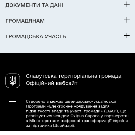
Контакти та звернення
ДОКУМЕНТИ ТА ДАНІ
Міський голова
Оформлення і видача паспорта громадянина
Публічна інформація
України з безконтактним електронним
Депутатський корпус
ГРОМАДЯНАМ
носієм у зв'язку з втратою / викраденням
Фінанси
Виконком
Кабінет мешканця
паспорта громадянина України з
Документи (НПА)
ГРОМАДСЬКА УЧАСТЬ
Інвестиційний паспорт
безконтактним електронним носієм
Послуги
Електронні петиції
Паспорт громади
Чат-бот «СВОЇ»
Громадський бюджет
Міська рада
Довідник закладів
Електронні консультації
Вулиці
Славутська територіальна громада
Почесні громадяни
Офіційний вебсайт
Створено в межах швейцарсько-української
Програми «Електронне урядування задля
підзвітності влади та участі громади» (EGAP), що
реалізується Фондом Східна Європа у партнерстві
з Міністерством цифрової трансформації України
за підтримки Швейцарії.